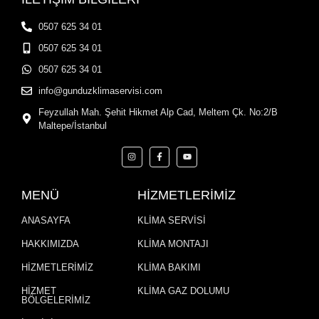
0507 625 34 01
0507 625 34 01
0507 625 34 01
info@gunduzklimaservisi.com
Feyzullah Mah. Şehit Hikmet Alp Cad, Meltem Çk. No:2/B
Maltepe/İstanbul
MENÜ
HİZMETLERİMİZ
ANASAYFA
KLİMA SERVİSİ
HAKKIMIZDA
KLİMA MONTAJI
HİZMETLERİMİZ
KLİMA BAKIMI
HİZMET
KLİMA GAZ DOLUMU
BÖLGELERİMİZ